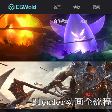
首页
动效
视频
合作课堂
充值